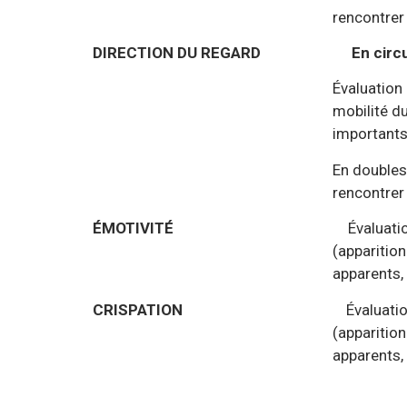
rencontrer les signalisat
DIRECTION DU REGARD
En circ
Évaluation des capacités pe
mobilité du regard) en verba
importants par l’élève devant, 
En doubles commandes sur 
rencontrer les signalisat
ÉMOTIVITÉ
Évaluation des réaction
(apparition de signes mais a
apparents, persistance de l’
CRISPATION
Évaluation des réaction
(apparition de signes mais a
apparents, persistance de la