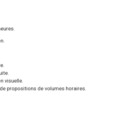
heures.
on.
e.
ite.
 visuelle.
s de propositions de volumes horaires.