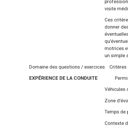
profession, nationalité, acuité
visite médicale, incompat
Ces critères n’entraînent pas
donner des orientations au f
éventuelles de compréhension
qu’éventuellement de dépiste
motrices et de proposer une 
un simple appareillage de
Domaine des questions / exercices Critères 
EXPÉRIENCE DE LA CONDUITE
Permis p
Véhicules condu
Zone d’évolution à bor
Temps de pratique en
Contexte d’accompagnemen