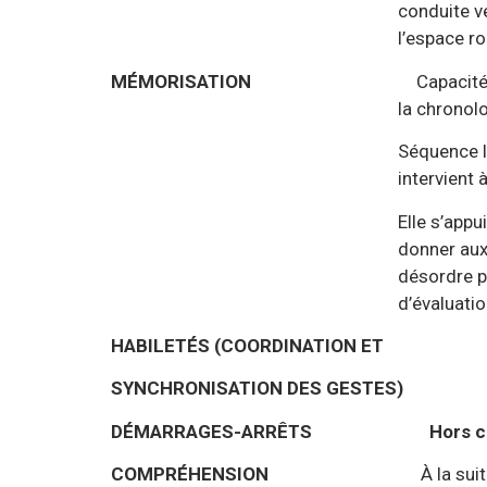
conduite versus adaptation 
l’espace routie
MÉMORISATION
Capacité
la chronologie d’installati
Séquence lue et affichée à l’
intervient à la fin de l
Elle s’appuie sur la demande
donner aux différents élément
désordre pour retrouver la c
d’évaluation
HABILETÉS (COORDINATION ET
SYNCHRONISATION DES GESTES)
DÉMARRAGES-ARRÊTS
Hors c
COMPRÉHENSION
À la su