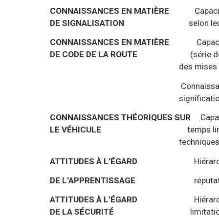
CONNAISSANCES EN MATIÈRE
Capacité à i
DE SIGNALISATION
selon leur f
CONNAISSANCES EN MATIÈRE
Capacité à 
DE CODE DE LA ROUTE
(série de 20 quest
des mises en situation
Connaissances en matière d
signification de la signalisa
CONNAISSANCES THÉORIQUES SUR
Capa
LE VÉHICULE
temps li
techniques (Direction, Boîte 
ATTITUDES À L’ÉGARD
Hiérar
DE L’APPRENTISSAGE
réputat
ATTITUDES À L’ÉGARD
Hiérarc
DE LA SÉCURITÉ
limitat