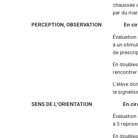
chaussée avec et sans matéria
par du marquage a
PERCEPTION, OBSERVATION
En ci
Évaluation des capacités per
à un stimulus visuel en lien a
de prescription et de 
En doubles commandes sur 
rencontrer les signalisat
L’élève doit verbaliser toute
la signalisation de danger, de
SENS DE L’ORIENTATION
En cir
Évaluation de la capacité à s
à 5 reprises et à utiliser le
En doubles commandes sur 